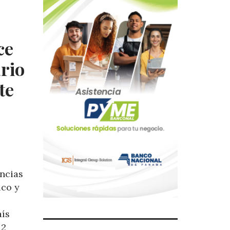
ce
ario
te
ncias
ico y
aís
12