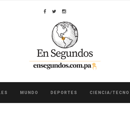
Facebook
Twitter
Instagram
LES
MUNDO
DEPORTES
CIENCIA/TECNO