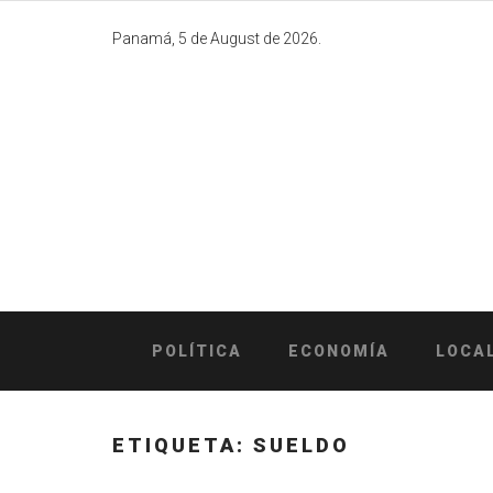
Skip
to
Panamá, 5 de August de 2026.
content
POLÍTICA
ECONOMÍA
LOCA
ETIQUETA:
SUELDO