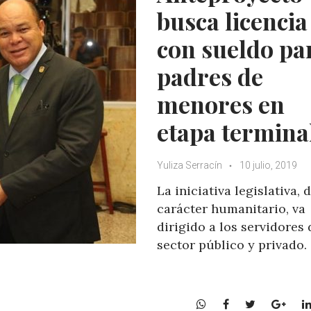
busca licencia
con sueldo pa
padres de
menores en
etapa termina
Yuliza Serracín
10 julio, 2019
La iniciativa legislativa, 
carácter humanitario, va
dirigido a los servidores 
sector público y privado.
W
F
T
G