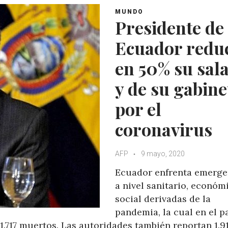
MUNDO
Presidente de
Ecuador redu
en 50% su sal
y de su gabine
por el
coronavirus
AFP
9 mayo, 2020
Ecuador enfrenta emerge
a nivel sanitario, económ
social derivadas de la
pandemia, la cual en el p
 1.717 muertos. Las autoridades también reportan 1.9