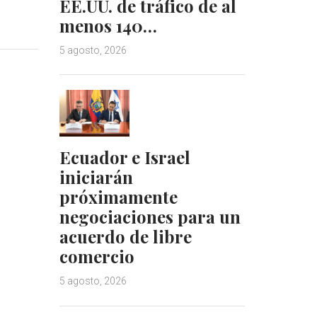
EE.UU. de tráfico de al
i
i
menos 140…
n
n
k
t
5 agosto, 2026
e
e
d
r
I
e
n
s
t
Ecuador e Israel
iniciarán
próximamente
negociaciones para un
acuerdo de libre
comercio
5 agosto, 2026