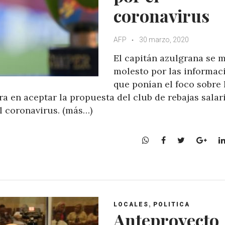
coronavirus
AFP
30 marzo, 2020
El capitán azulgrana se 
molesto por las informac
que ponían el foco sobre 
ra en aceptar la propuesta del club de rebajas salar
l coronavirus. (más…)
W
F
T
G
h
a
w
o
a
c
i
o
t
e
t
g
s
b
t
l
A
o
e
e
,
LOCALES
POLITICA
p
o
r
+
Anteproyecto
p
k