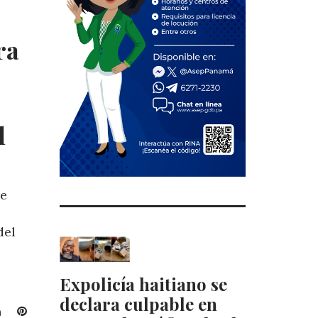
t
ra
l
de
del
Expolicía haitiano se
declara culpable en
L
P