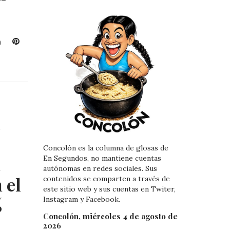
L
P
i
i
n
n
k
t
e
e
d
r
I
e
a
n
s
t
Concolón es la columna de glosas de
l
En Segundos, no mantiene cuentas
autónomas en redes sociales. Sus
 el
contenidos se comparten a través de
este sitio web y sus cuentas en Twiter,
%
Instagram y Facebook.
Concolón, miércoles 4 de agosto de
2026