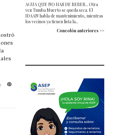
AGUA QUE NO HAS DE BEBER... Otra
vez Tumba Muerto se queda seca. El
IDAAN habla de mantenimiento, mientras
los vecinos ya tienen lista la...
Concolón anteriores >>
mostró
iones
la
iales
L
P
i
i
n
n
k
t
e
e
d
r
I
e
n
s