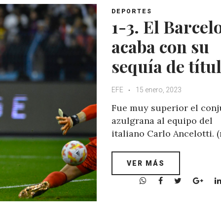
DEPORTES
1-3. El Barcel
acaba con su
sequía de títu
EFE
15 enero, 2023
Fue muy superior el conj
azulgrana al equipo del
italiano Carlo Ancelotti. 
VER MÁS
W
F
T
G
h
a
w
o
a
c
i
o
t
e
t
g