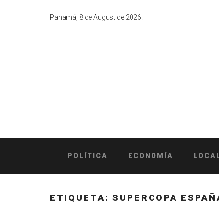
Skip
to
Panamá, 8 de August de 2026.
content
POLÍTICA
ECONOMÍA
LOCA
ETIQUETA:
SUPERCOPA ESPAÑ