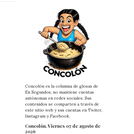
e
e
d
r
I
e
n
s
t
Concolón es la columna de glosas de
En Segundos, no mantiene cuentas
autónomas en redes sociales. Sus
contenidos se comparten a través de
este sitio web y sus cuentas en Twiter,
Instagram y Facebook.
Concolón, Viernes 07 de agosto de
2026