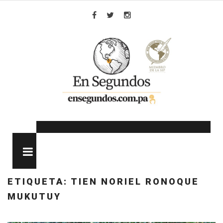
Skip
to
Facebook
Twitter
Instagram
content
MENU
ETIQUETA:
TIEN NORIEL RONOQUE
MUKUTUY