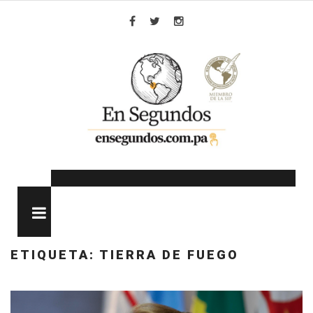
Skip
to
Facebook
Twitter
Instagram
content
MENU
ETIQUETA:
TIERRA DE FUEGO