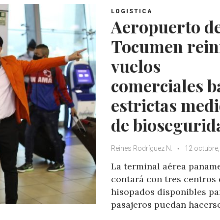
LOGISTICA
Aeropuerto d
Tocumen rein
vuelos
comerciales b
estrictas med
de biosegurid
Reines Rodríguez N.
12 octubre
La terminal aérea panam
contará con tres centros
hisopados disponibles pa
pasajeros puedan hacerse