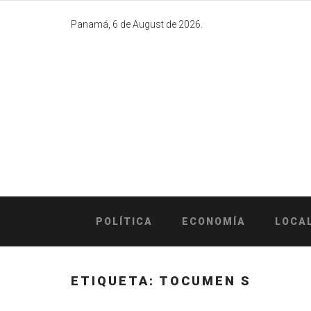
Skip
to
Panamá, 6 de August de 2026.
content
POLÍTICA
ECONOMÍA
LOCA
ETIQUETA:
TOCUMEN S