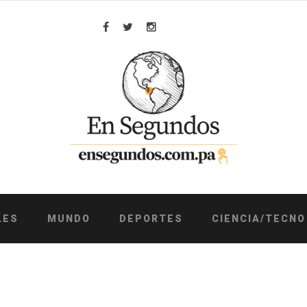
Facebook
Twitter
Instagram
LES
MUNDO
DEPORTES
CIENCIA/TECNO