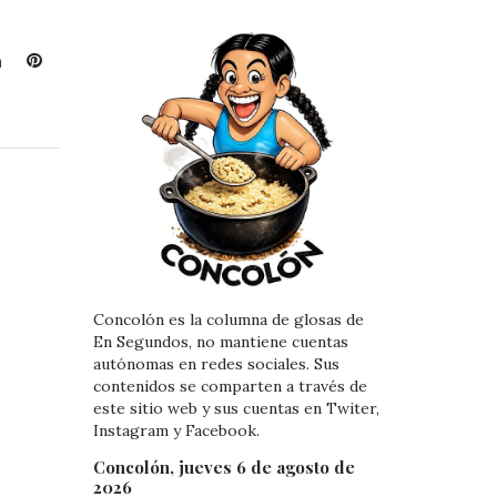
L
P
i
i
n
n
k
t
e
e
d
r
I
e
n
s
t
Concolón es la columna de glosas de
En Segundos, no mantiene cuentas
autónomas en redes sociales. Sus
contenidos se comparten a través de
este sitio web y sus cuentas en Twiter,
Instagram y Facebook.
Concolón, jueves 6 de agosto de
2026