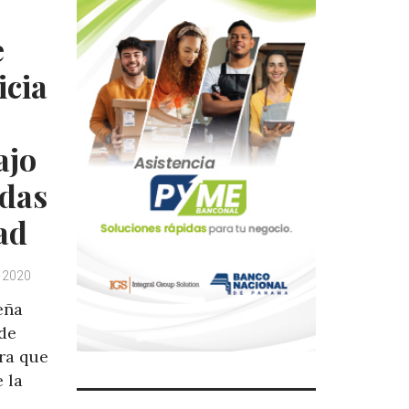
e
icia
ajo
idas
ad
, 2020
eña
 de
ra que
 la