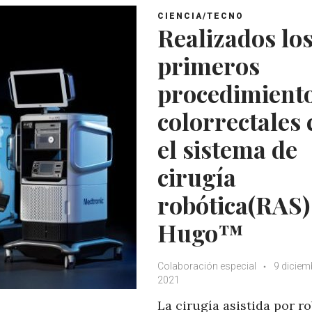
CIENCIA/TECNO
Realizados lo
primeros
procedimient
colorrectales
el sistema de
cirugía
robótica(RAS)
Hugo™
Colaboración especial
9 diciem
2021
La cirugía asistida por r