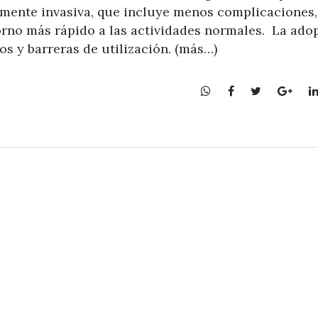
mamente invasiva, que incluye menos complicaciones,
torno más rápido a las actividades normales. La ado
os y barreras de utilización. (más…)
W
F
T
G
h
a
w
o
a
c
i
o
t
e
t
g
s
b
t
l
A
o
e
e
p
o
r
+
p
k