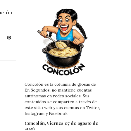
pción
L
P
i
i
n
n
k
t
e
e
d
r
I
e
n
s
Concolón es la columna de glosas de
En Segundos, no mantiene cuentas
t
autónomas en redes sociales. Sus
contenidos se comparten a través de
este sitio web y sus cuentas en Twiter,
Instagram y Facebook.
Concolón, Viernes 07 de agosto de
2026