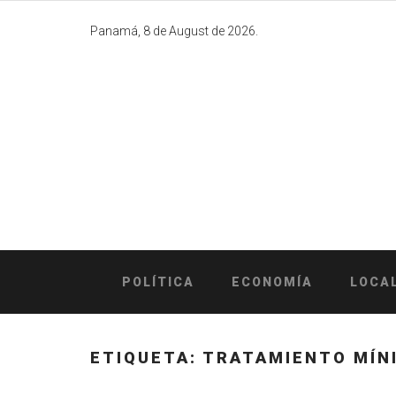
Skip
to
Panamá, 8 de August de 2026.
content
POLÍTICA
ECONOMÍA
LOCA
ETIQUETA:
TRATAMIENTO MÍN