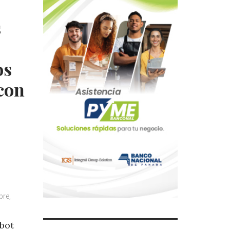
s
os
 con
bre,
obot