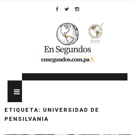
Skip
to
Facebook
Twitter
Instagram
content
MENU
ETIQUETA:
UNIVERSIDAD DE
PENSILVANIA