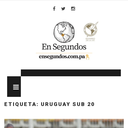
Skip
to
Facebook
Twitter
Instagram
content
MENU
ETIQUETA:
URUGUAY SUB 20