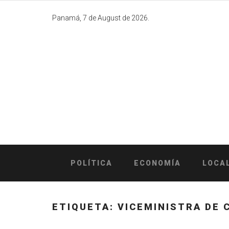
Skip
to
Panamá, 7 de August de 2026.
content
POLÍTICA
ECONOMÍA
LOCA
ETIQUETA:
VICEMINISTRA DE 