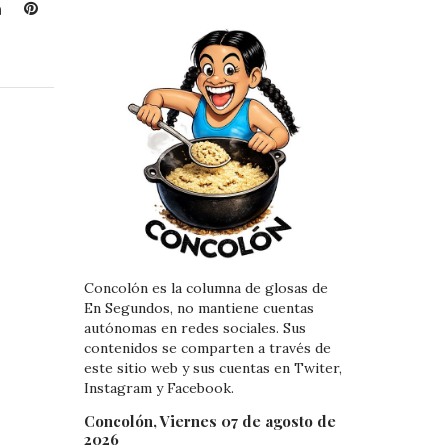
L
P
i
i
n
n
k
t
e
e
d
r
I
e
n
s
t
Concolón es la columna de glosas de
En Segundos, no mantiene cuentas
autónomas en redes sociales. Sus
contenidos se comparten a través de
este sitio web y sus cuentas en Twiter,
Instagram y Facebook.
Concolón, Viernes 07 de agosto de
2026