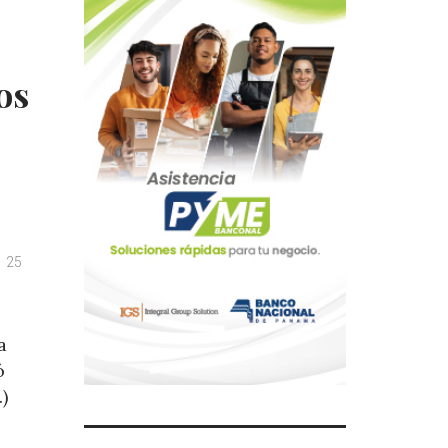
os
25
a
ó
)