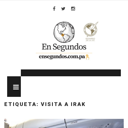
Skip
to
Facebook
Twitter
Instagram
content
MENU
ETIQUETA:
VISITA A IRAK