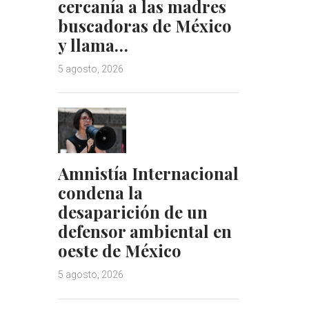
cercanía a las madres
n
s
t
buscadoras de México
y llama…
5 agosto, 2026
Amnistía Internacional
condena la
desaparición de un
defensor ambiental en
oeste de México
5 agosto, 2026