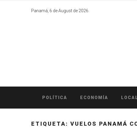
Skip
to
Panamá, 6 de August de 2026.
content
POLÍTICA
ECONOMÍA
LOCA
ETIQUETA:
VUELOS PANAMÁ C