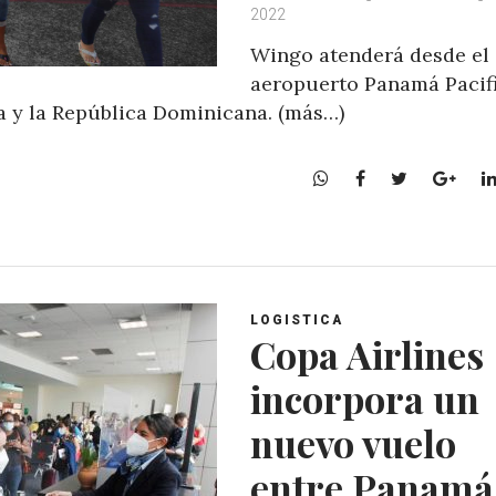
2022
Wingo atenderá desde el
aeropuerto Panamá Pacif
a y la República Dominicana. (más…)
W
F
T
G
h
a
w
o
a
c
i
o
t
e
t
g
s
b
t
l
A
o
e
e
LOGISTICA
p
o
r
+
Copa Airlines
p
k
incorpora un
nuevo vuelo
entre Panamá