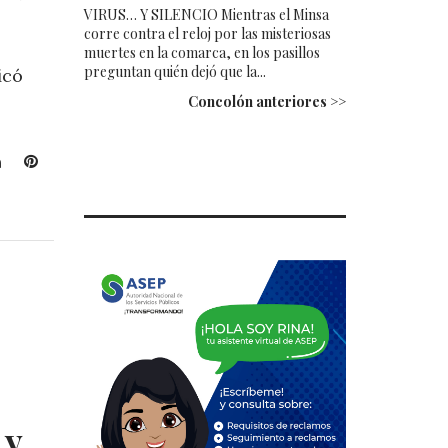
VIRUS… Y SILENCIO Mientras el Minsa
corre contra el reloj por las misteriosas
muertes en la comarca, en los pasillos
preguntan quién dejó que la...
icó
Concolón anteriores >>
L
P
i
i
n
n
k
t
e
e
d
r
I
e
n
s
t
 y