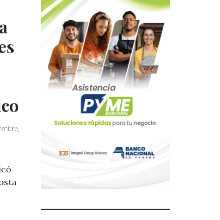
ia
es
ico
iembre,
icó
osta