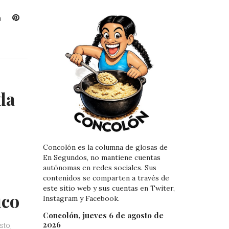
L
P
i
i
n
n
k
t
e
e
d
r
I
e
da
n
s
t
Concolón es la columna de glosas de
En Segundos, no mantiene cuentas
autónomas en redes sociales. Sus
contenidos se comparten a través de
este sitio web y sus cuentas en Twiter,
ico
Instagram y Facebook.
Concolón, jueves 6 de agosto de
2026
sto,