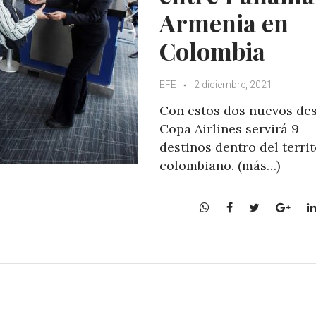
Armenia en
Colombia
EFE
2 diciembre, 2021
Con estos dos nuevos des
Copa Airlines servirá 9
destinos dentro del territ
colombiano. (más…)
W
F
T
G
h
a
w
o
a
c
i
o
t
e
t
g
s
b
t
l
A
o
e
e
p
o
r
+