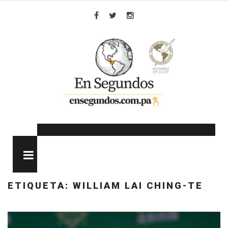
Skip
to
Facebook
Twitter
Instagram
content
MENU
ETIQUETA:
WILLIAM LAI CHING-TE