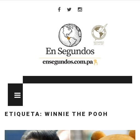
Skip
to
Facebook
Twitter
Instagram
content
MENU
ETIQUETA:
WINNIE THE POOH