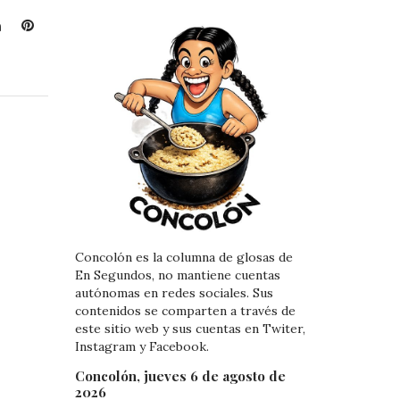
L
P
i
i
n
n
k
t
e
e
d
r
I
e
n
s
t
Concolón es la columna de glosas de
En Segundos, no mantiene cuentas
autónomas en redes sociales. Sus
contenidos se comparten a través de
este sitio web y sus cuentas en Twiter,
Instagram y Facebook.
Concolón, jueves 6 de agosto de
2026