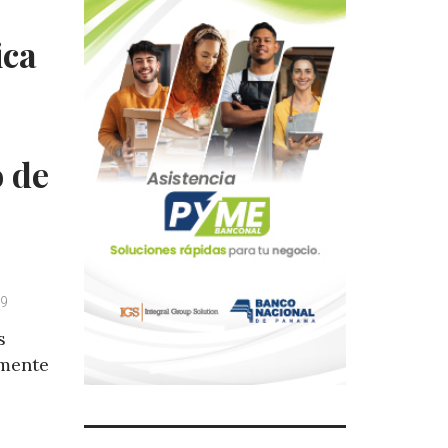
ica
 de
19
s
amente