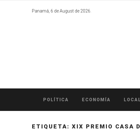
Skip
to
Panamá, 6 de August de 2026.
content
POLÍTICA
ECONOMÍA
LOCA
ETIQUETA:
XIX PREMIO CASA 