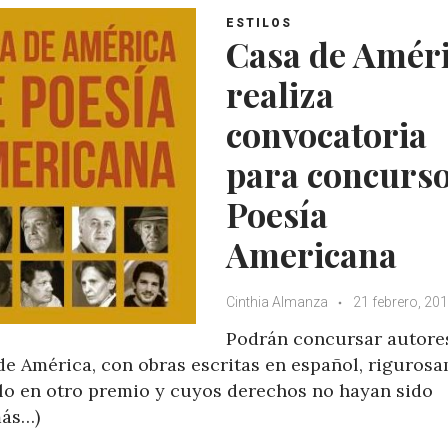
ESTILOS
Casa de Amér
realiza
convocatoria
para concurso
Poesía
Americana
Cinthia Almanza
21 febrero, 20
Podrán concursar autore
 de América, con obras escritas en español, riguros
llo en otro premio y cuyos derechos no hayan sido
más…)