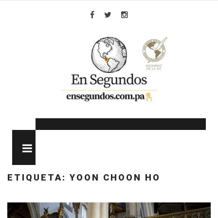
Skip
to
Facebook
Twitter
Instagram
content
MENU
ETIQUETA:
YOON CHOON HO