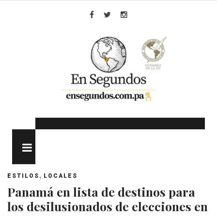
Skip
to
Facebook
Twitter
Instagram
content
MENU
,
ESTILOS
LOCALES
Panamá en lista de destinos para
los desilusionados de elecciones en