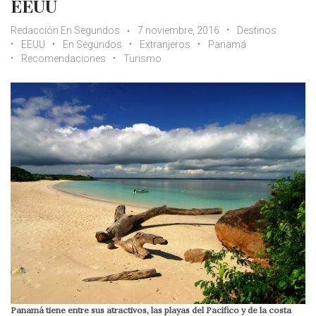
EEUU
Redacción En Segundos
7 noviembre, 2016
Destinos
EEUU
En Segundos
Extranjeros
Panamá
Recomendaciones
Turismo
Panamá tiene entre sus atractivos, las playas del Pacífico y de la costa