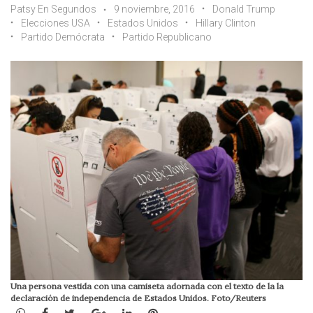
Patsy En Segundos
9 noviembre, 2016
Donald Trump
Elecciones USA
Estados Unidos
Hillary Clinton
Partido Demócrata
Partido Republicano
Una persona vestida con una camiseta adornada con el texto de la la
declaración de independencia de Estados Unidos. Foto/Reuters
WhatsApp
Facebook
Twitter
Google+
LinkedIn
Pinterest