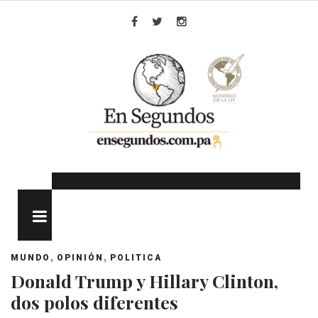
Skip
to
Facebook
Twitter
Instagram
content
MENU
,
,
MUNDO
OPINIÓN
POLITICA
Donald Trump y Hillary Clinton,
dos polos diferentes