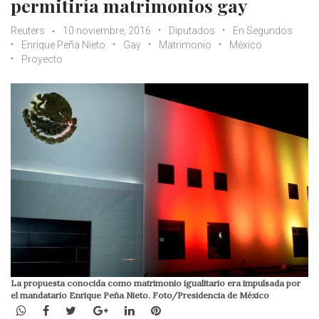
permitiría matrimonios gay
Reuters
10 noviembre, 2016
Diputados
En Segundos
Enrique Peña Nieto
Gay
Matrimonio
México
Proyecto
La propuesta conocida como matrimonio igualitario era impulsada por
el mandatario Enrique Peña Nieto. Foto/Presidencia de México
WhatsApp
Facebook
Twitter
Google+
LinkedIn
Pinterest