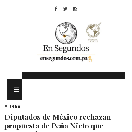
Skip
to
Facebook
Twitter
Instagram
content
MENU
MUNDO
Diputados de México rechazan
propuesta de Peña Nieto que