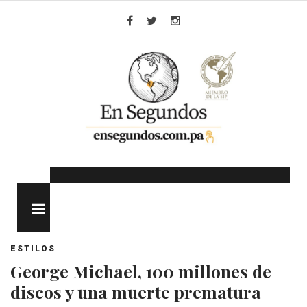
Skip
to
Facebook
Twitter
Instagram
content
MENU
ESTILOS
George Michael, 100 millones de
discos y una muerte prematura