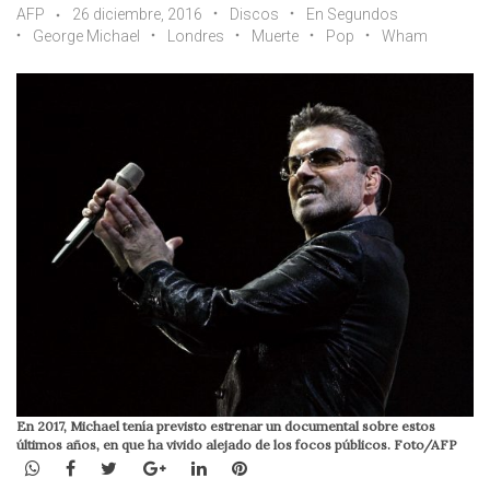
AFP
26 diciembre, 2016
Discos
En Segundos
George Michael
Londres
Muerte
Pop
Wham
En 2017, Michael tenía previsto estrenar un documental sobre estos
últimos años, en que ha vivido alejado de los focos públicos. Foto/AFP
WhatsApp
Facebook
Twitter
Google+
LinkedIn
Pinterest