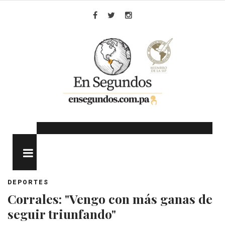
Skip
to
Facebook
Twitter
Instagram
content
MENU
DEPORTES
Corrales: "Vengo con más ganas de
seguir triunfando"