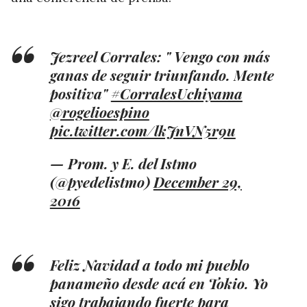
Jezreel Corrales: " Vengo con más
ganas de seguir triunfando. Mente
positiva"
#CorralesUchiyama
@rogelioespino
pic.twitter.com/lkJnVN5r9u
— Prom. y E. del Istmo
(@pyedelistmo)
December 29,
2016
Feliz Navidad a todo mi pueblo
panameño desde acá en Tokio. Yo
sigo trabajando fuerte para