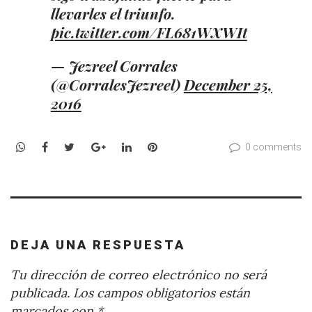
llevarles el triunfo.
pic.twitter.com/FL681WXWIt
— Jezreel Corrales
(@CorralesJezreel)
December 25,
2016
WhatsApp
Facebook
Twitter
Google+
LinkedIn
Pinterest
0 comments
DEJA UNA RESPUESTA
Tu dirección de correo electrónico no será
publicada.
Los campos obligatorios están
marcados con
*