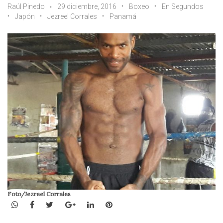
Raúl Pinedo
29 diciembre, 2016
Boxeo
En Segundos
Japón
Jezreel Corrales
Panamá
Foto/Jezreel Corrales
WhatsApp
Facebook
Twitter
Google+
LinkedIn
Pinterest