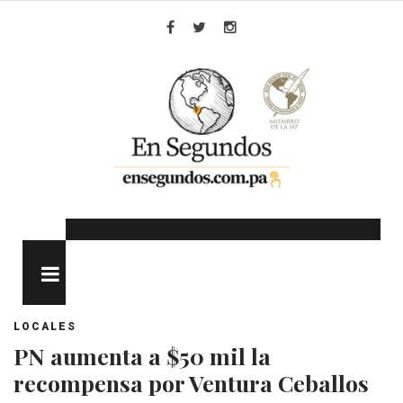
Skip
to
Facebook
Twitter
Instagram
content
MENU
LOCALES
PN aumenta a $50 mil la
recompensa por Ventura Ceballos