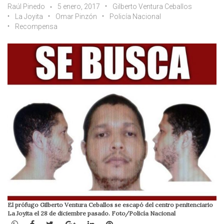
Raúl Pinedo
5 enero, 2017
Gilberto Ventura Ceballos
La Joyita
Omar Pinzón
Policía Nacional
Recompensa
El prófugo Gilberto Ventura Ceballos se escapó del centro penitenciario
La Joyita el 28 de diciembre pasado. Foto/Policía Nacional
WhatsApp
Facebook
Twitter
Google+
LinkedIn
Pinterest