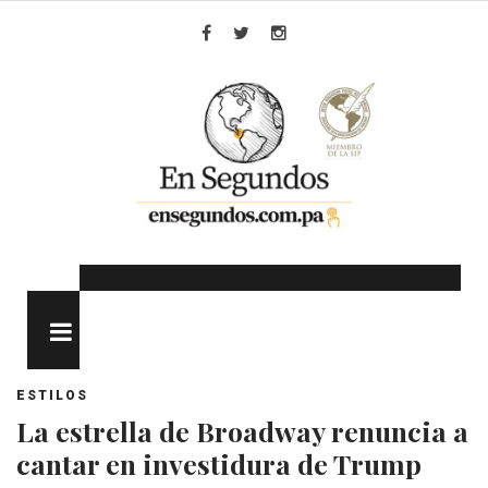
Skip
to
Facebook
Twitter
Instagram
content
MENU
ESTILOS
La estrella de Broadway renuncia a
cantar en investidura de Trump