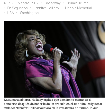
AFP
15 enero, 2017
Broadway
Donald Trump
En Segundos
Jennifer Holliday
Lincoln Memorial
USA
Washington
En su carta abierta, Holliday explica que decidió no cantar en el
concierto después de haber leído un artículo en el sitio The Daily Beast
titulado: "Jennifer Holliday actuará en la investidura de Trump, lo que