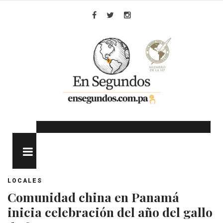
Skip
to
Facebook
Twitter
Instagram
content
MENU
LOCALES
Comunidad china en Panamá
inicia celebración del año del gallo