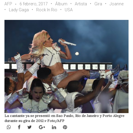
AFP
6 febrero, 2017
Álbum
Artista
Gira
Joanne
Lady Gaga
Rock In Rio
USA
La cantante ya se presentó en Sao Paulo, Rio de Janeiro y Porto Alegre
durante su gira de 2012.v Foto/AFP
WhatsApp
Facebook
Twitter
Google+
LinkedIn
Pinterest