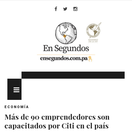
Skip
to
Facebook
Twitter
Instagram
content
MENU
ECONOMÍA
Más de 90 emprendedores son
capacitados por Citi en el país