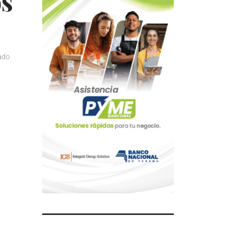
os
ado