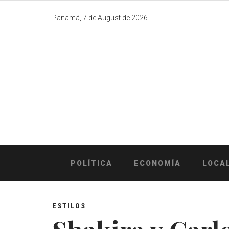
Skip
to
Panamá, 7 de August de 2026.
content
POLÍTICA
ECONOMÍA
LOCA
ESTILOS