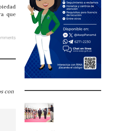
piedad
ra que
omments
os con