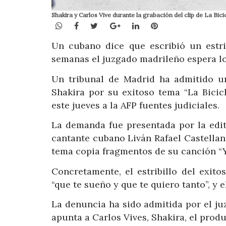
Shakira y Carlos Vive durante la grabación del clip de La Bic
WhatsApp
Facebook
Twitter
Google+
LinkedIn
Pinterest
Un cubano dice que escribió un estri
semanas el juzgado madrileño espera lo
Un tribunal de Madrid ha admitido u
Shakira por su exitoso tema “La Bicic
este jueves a la AFP fuentes judiciales.
La demanda fue presentada por la edi
cantante cubano Liván Rafael Castella
tema copia fragmentos de su canción “Yo
Concretamente, el estribillo del exit
“que te sueño y que te quiero tanto”, y e
La denuncia ha sido admitida por el ju
apunta a Carlos Vives, Shakira, el prod