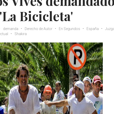
los Vives demandad
'La Bicicleta'
demanda
Derecho de Autor
En Segundos
España
Juzg
ectual
Shakira