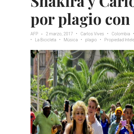
Shakira y Car
por plagio con 
AFP
2 marzo, 2017
Carlos Vives
Colombia
La Bicicleta
Música
plagio
Propiedad Intel