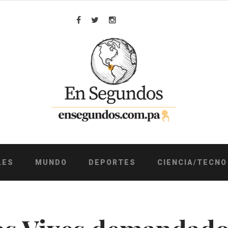
Facebook
Twitter
Instagram
LES
MUNDO
DEPORTES
CIENCIA/TECNO