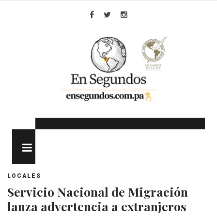
Skip
to
Facebook
Twitter
Instagram
content
MENU
LOCALES
Servicio Nacional de Migración
lanza advertencia a extranjeros