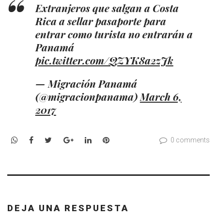
Extranjeros que salgan a Costa
Rica a sellar pasaporte para
entrar como turista no entrarán a
Panamá
pic.twitter.com/QZYK8a2zJk
— Migración Panamá
(@migracionpanama)
March 6,
2017
WhatsApp
Facebook
Twitter
Google+
LinkedIn
Pinterest
0 comments
DEJA UNA RESPUESTA