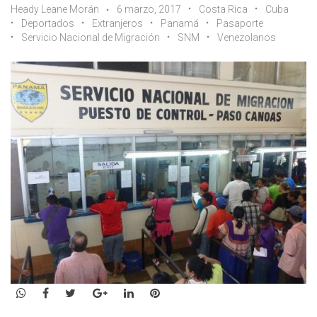
Heady Leane Morán
6 marzo, 2017
Costa Rica
Cuba
Deportados
Extranjeros
Panamá
Pasaporte
Servicio Nacional de Migración
SNM
Venezolanos
WhatsApp
Facebook
Twitter
Google+
LinkedIn
Pinterest