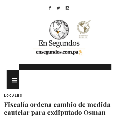
Skip
to
Facebook
Twitter
Instagram
content
MENU
LOCALES
Fiscalía ordena cambio de medida
cautelar para exdiputado Osman