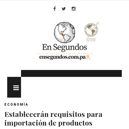
Skip
to
Facebook
Twitter
Instagram
content
MENU
ECONOMÍA
Establecerán requisitos para
importación de productos