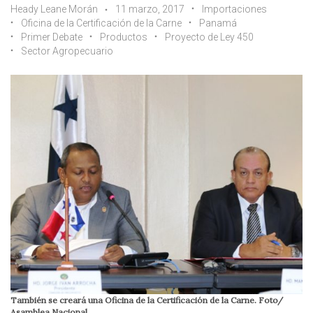
Heady Leane Morán
11 marzo, 2017
Importaciones
Oficina de la Certificación de la Carne
Panamá
Primer Debate
Productos
Proyecto de Ley 450
Sector Agropecuario
También se creará una Oficina de la Certificación de la Carne. Foto/
Asamblea Nacional