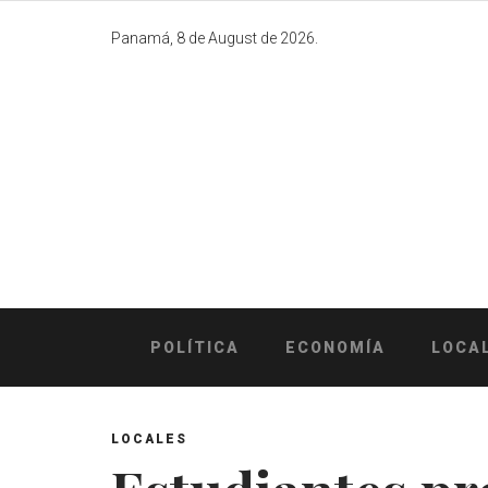
Skip
to
Panamá, 8 de August de 2026.
content
POLÍTICA
ECONOMÍA
LOCA
LOCALES