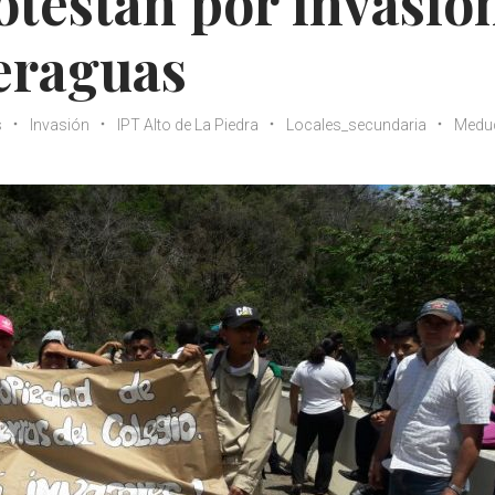
otestan por invasió
Veraguas
s
Invasión
IPT Alto de La Piedra
Locales_secundaria
Medu