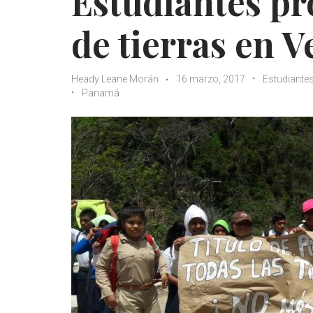
Estudiantes pr
de tierras en 
Heady Leane Morán
16 marzo, 2017
Estudiante
Panamá