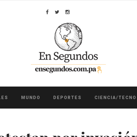
Facebook
Twitter
Instagram
LES
MUNDO
DEPORTES
CIENCIA/TECNO