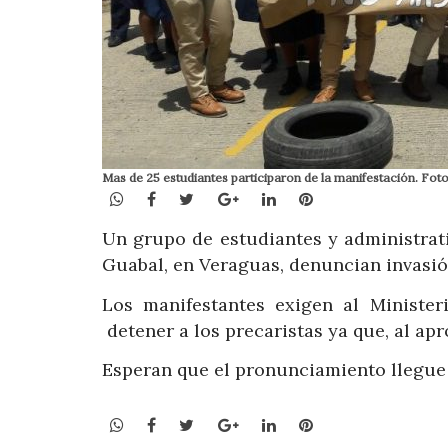
Mas de 25 estudiantes participaron de la manifestación. Fot
WhatsApp
Facebook
Twitter
Google+
LinkedIn
Pinterest
Un grupo de estudiantes y administrat
Guabal, en Veraguas, denuncian invasió
Los manifestantes exigen al Ministe
detener a los precaristas ya que, al apr
Esperan que el pronunciamiento llegue 
WhatsApp
Facebook
Twitter
Google+
LinkedIn
Pinterest