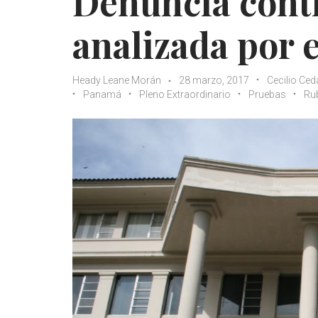
Denuncia cont
analizada por 
Heady Leane Morán
28 marzo, 2017
Cecilio Ced
Panamá
Pleno Extraordinario
Pruebas
Ru