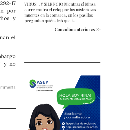
292-17
VIRUS… Y SILENCIO Mientras el Minsa
corre contra el reloj por las misteriosas
ón por
muertes en la comarca, en los pasillos
dios y
preguntan quién dejó que la...
Concolón anteriores >>
man el
mbargo
” y no
omments