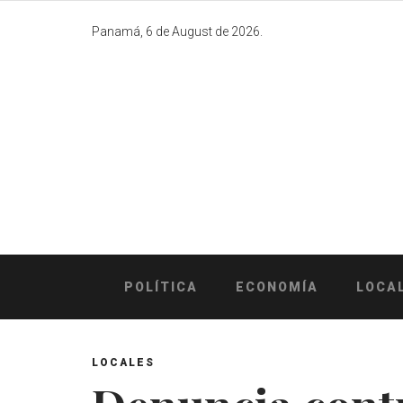
Skip
to
Panamá, 6 de August de 2026.
content
POLÍTICA
ECONOMÍA
LOCA
LOCALES