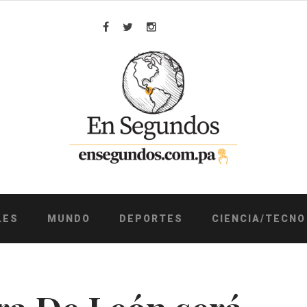
Facebook
Twitter
Instagram
LES
MUNDO
DEPORTES
CIENCIA/TECNO