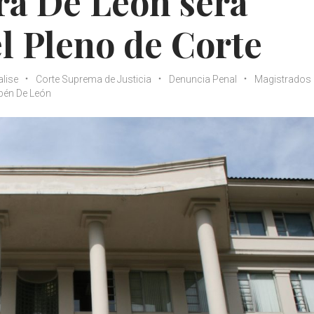
ra De León será
el Pleno de Corte
alise
Corte Suprema de Justicia
Denuncia Penal
Magistrados
bén De León