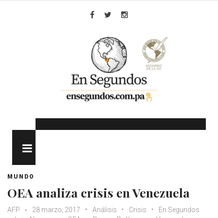
Skip
to
Facebook
Twitter
Instagram
content
MENU
MUNDO
OEA analiza crisis en Venezuela
AFP
28 marzo, 2017
Análisis
Crisis
En Segundos