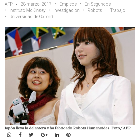
AFP
28 marzo, 2017
Empleos
En Segundos
Instituto McKinsey
Investigación
Robots
Trabajo
Universidad de Oxford
Japón lleva la delantera y ha fabricado Robots Humanoides. Foto/ AFP
WhatsApp
Facebook
Twitter
Google+
LinkedIn
Pinterest