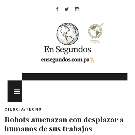
Skip
to
Facebook
Twitter
Instagram
content
MENU
CIENCIA/TECNO
Robots amenazan con desplazar a
humanos de sus trabajos