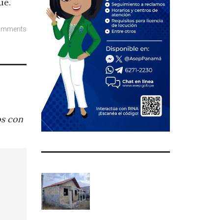
ue.
omments
os con