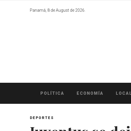
Skip
to
Panamá, 8 de August de 2026.
content
POLÍTICA
ECONOMÍA
LOCA
DEPORTES