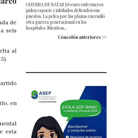
marcó
GUERRA DE BATAS Jóvenes enfermeros
piden espacio y jubilados defienden sus
puestos. La pelea por las plazas encendió
nada de
otra guerra generacional en los
hospitales. Mientras...
a seis
Concolón anteriores >>
elta al
3).
artido
rlo, en
.
nental
e esta