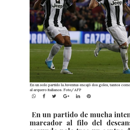
En un solo partido la Juventus encajó dos goles, tantos com
al arquero italianos. Foto/ AFP
WhatsApp
Facebook
Twitter
Google+
LinkedIn
Pinterest
En un partido de mucha intens
marcador al filo del desca