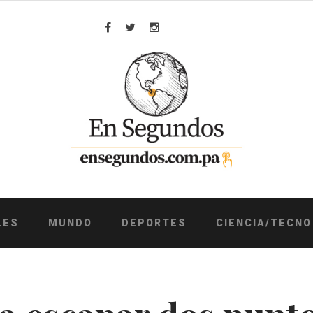
Facebook
Twitter
Instagram
LES
MUNDO
DEPORTES
CIENCIA/TECNO