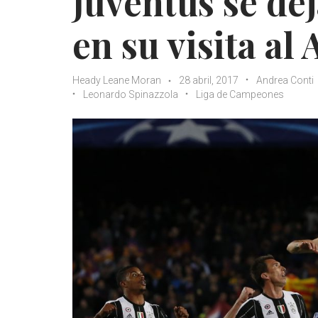
Juventus se de
en su visita al 
Heady Leane Moran
28 abril, 2017
Andrea Conti
Leonardo Spinazzola
Liga de Campeones