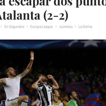
ja escapar dos punt
Atalanta (2-2)
En Segundos
Europa League.
Juventus
La Roma