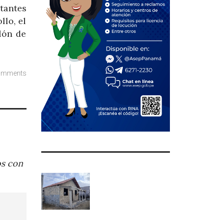
itantes
llo, el
lón de
omments
os con