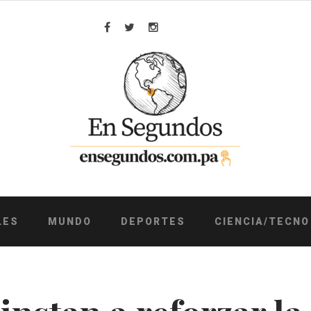
Facebook
Twitter
Instagram
LES
MUNDO
DEPORTES
CIENCIA/TECNO