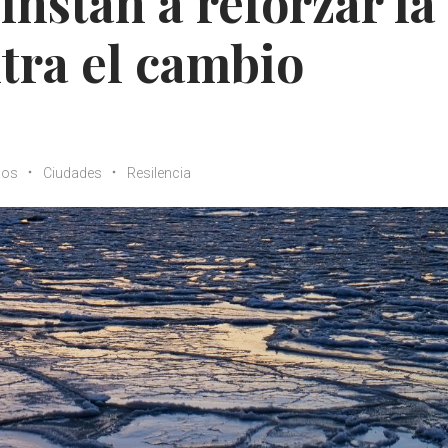
 instan a reforzar la
ntra el cambio
cos
Ciudades
Resilencia