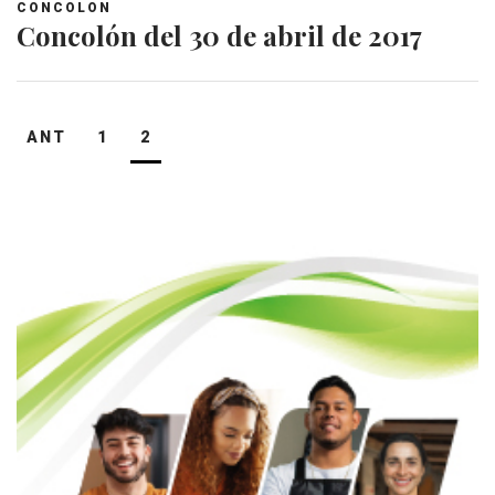
CONCOLON
Concolón del 30 de abril de 2017
Navegación
ANT
1
2
de
entradas