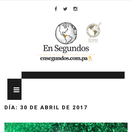
Skip
to
Facebook
Twitter
Instagram
content
MENU
DÍA:
30 DE ABRIL DE 2017