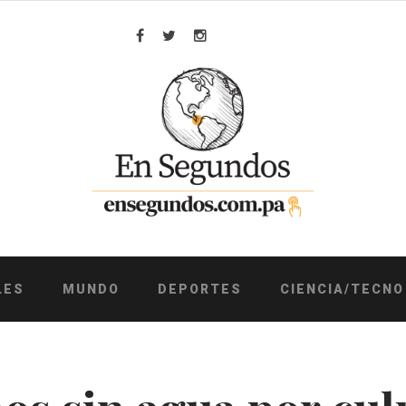
Facebook
Twitter
Instagram
LES
MUNDO
DEPORTES
CIENCIA/TECNO