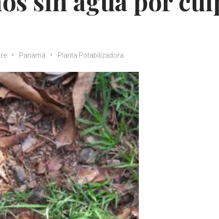
nos sin agua por cul
tre
Panamá
Planta Potabilizadora