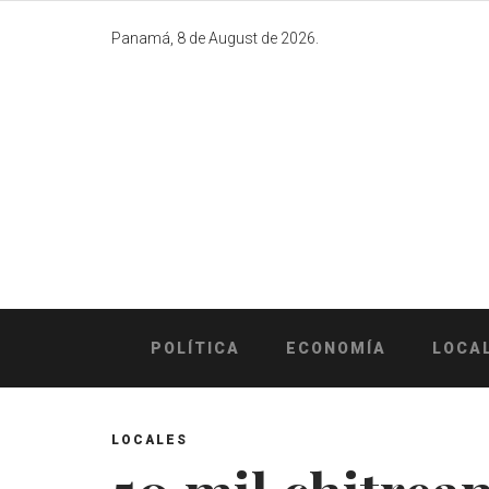
Skip
to
Panamá, 8 de August de 2026.
content
POLÍTICA
ECONOMÍA
LOCA
LOCALES