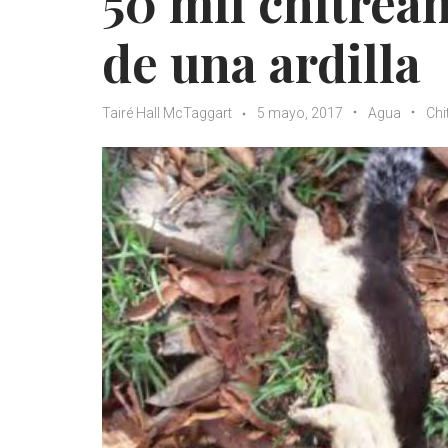
50 mil chitrea
de una ardilla
Tairé Hall McTaggart
5 mayo, 2017
Agua
Chi