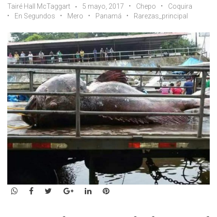
Tairé Hall McTaggart
5 mayo, 2017
Chepo
Coquira
En Segundos
Mero
Panamá
Rarezas_principal
WhatsApp
Facebook
Twitter
Google+
LinkedIn
Pinterest