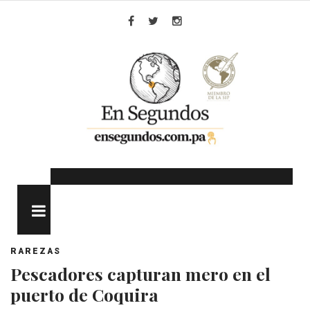
Skip
to
Facebook
Twitter
Instagram
content
MENU
RAREZAS
Pescadores capturan mero en el
puerto de Coquira