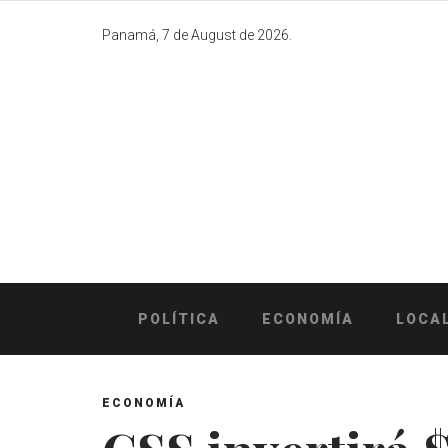
Skip
to
Panamá, 7 de August de 2026.
content
POLÍTICA
ECONOMÍA
LOCA
ECONOMÍA