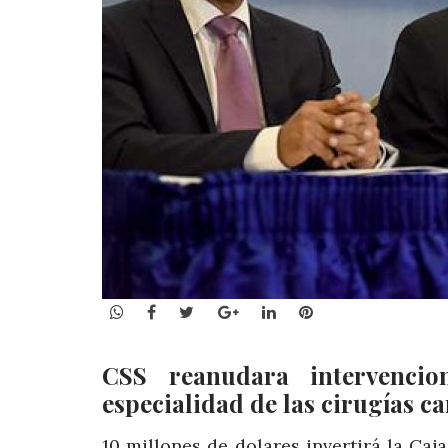
WhatsApp
Facebook
Twitter
Google+
LinkedIn
Pinterest
CSS reanudara intervenci
especialidad de las cirugías c
10 millones de dolares invertirá la Caj