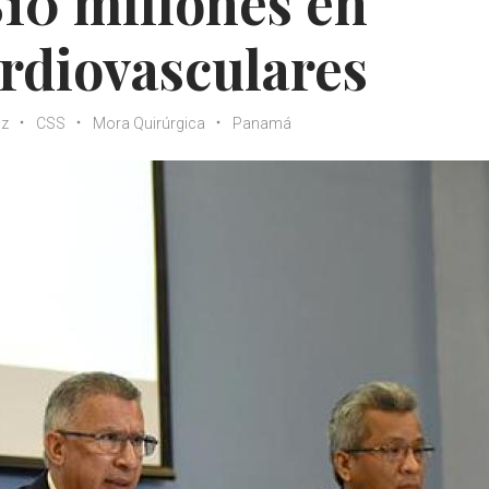
$10 millones en
rdiovasculares
iz
CSS
Mora Quirúrgica
Panamá