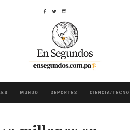
Facebook
Twitter
Instagram
LES
MUNDO
DEPORTES
CIENCIA/TECNO