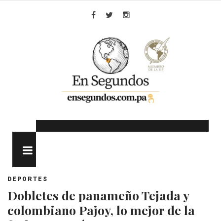
Skip
to
Facebook
Twitter
Instagram
content
MENU
DEPORTES
Dobletes de panameño Tejada y
colombiano Pajoy, lo mejor de la