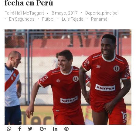
fecha en Perú
Tairé Hall McTaggart
8 mayo, 2017
Deporte_principal
En Segundos
Fútbol
Luis Tejada
Panamá
WhatsApp
Facebook
Twitter
Google+
LinkedIn
Pinterest