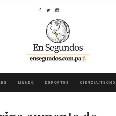
Facebook
Twitter
Instagram
LES
MUNDO
DEPORTES
CIENCIA/TECNO