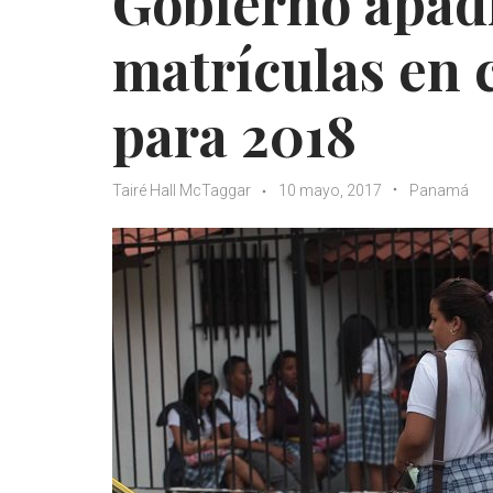
Gobierno apad
matrículas en 
para 2018
Tairé Hall McTaggar
10 mayo, 2017
Panamá