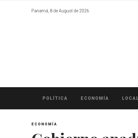
Skip
to
Panamá, 8 de August de 2026.
content
POLÍTICA
ECONOMÍA
LOCA
ECONOMÍA