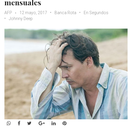
mensuales
AFP
12 mayo, 2017
Banca Rota
En Segundos
Johnny Deep
WhatsApp
Facebook
Twitter
Google+
LinkedIn
Pinterest