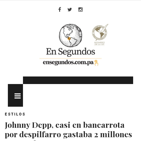
Skip
to
Facebook
Twitter
Instagram
content
MENU
ESTILOS
Johnny Depp, casi en bancarrota
por despilfarro gastaba 2 millones