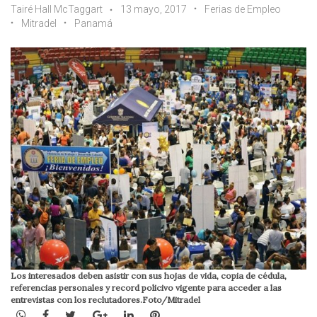
Tairé Hall McTaggart
13 mayo, 2017
Ferias de Empleo
Mitradel
Panamá
Los interesados deben asistir con sus hojas de vida, copia de cédula,
referencias personales y record policivo vigente para acceder a las
entrevistas con los reclutadores.Foto/Mitradel
WhatsApp
Facebook
Twitter
Google+
LinkedIn
Pinterest