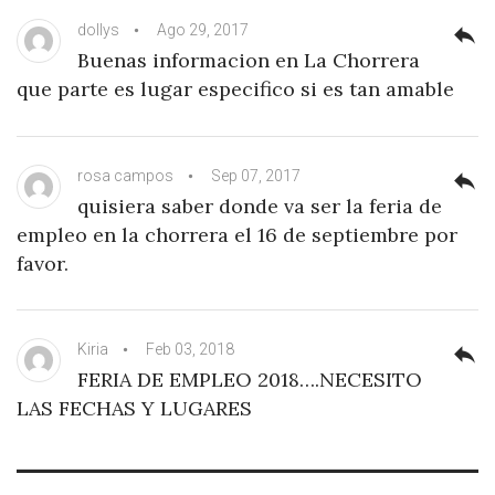
dollys
Ago 29, 2017
reply
Buenas informacion en La Chorrera
que parte es lugar especifico si es tan amable
rosa campos
Sep 07, 2017
reply
quisiera saber donde va ser la feria de
empleo en la chorrera el 16 de septiembre por
favor.
Kiria
Feb 03, 2018
reply
FERIA DE EMPLEO 2018….NECESITO
LAS FECHAS Y LUGARES