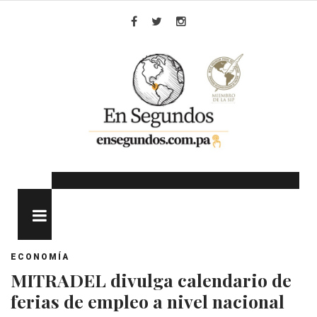
Skip
to
Facebook
Twitter
Instagram
content
MENU
ECONOMÍA
MITRADEL divulga calendario de
ferias de empleo a nivel nacional