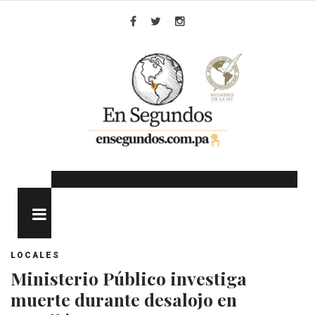
Skip
to
Facebook
Twitter
Instagram
content
MENU
LOCALES
Ministerio Público investiga
muerte durante desalojo en