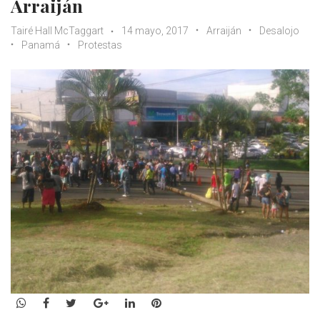
Arraiján
Tairé Hall McTaggart
14 mayo, 2017
Arraiján
Desalojo
Panamá
Protestas
WhatsApp
Facebook
Twitter
Google+
LinkedIn
Pinterest