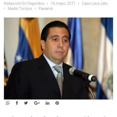
Redacción En Segundos
16 mayo, 2017
Caso Lava Jato
Martín Torrijos
Panamá
WhatsApp
Facebook
Twitter
Google+
LinkedIn
Pinterest