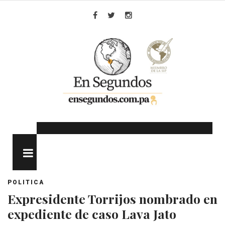
Skip
to
Facebook
Twitter
Instagram
content
MENU
POLITICA
Expresidente Torrijos nombrado en
expediente de caso Lava Jato