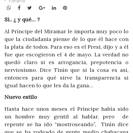
Panamá
WhatsApp
Facebook
Twitter
Google+
LinkedIn
Pinterest
Sí.. ¿ y qué… ?
Al Príncipe del Miramar le importa muy poco lo
que la ciudadanía piense de lo que él hace con
la plata de todos. Para eso es el Presi, dijo y a él
fue que escogieron el 4 de mayo. La verdad no
quedó claro si es arrogancia, prepotencia o
nerviosismo. Dice Tinín que si la cosa es así,
entonces para qué sirve la transparencia si
igual hacen lo que les da la gana…
Nuevo estilo
Hasta hace unos meses el Príncipe había sido
un hombre muy gentil al hablar, pero de
repente se ha ido “mostroseando”, Tinín dice
que se ha rodeado de gente medio chabacana