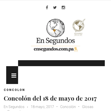
Skip
to
Facebook
Twitter
Instagram
content
MENU
CONCOLON
Concolón del 18 de mayo de 2017
En Segundos
18 mayo, 2017
Concolón
Glosas