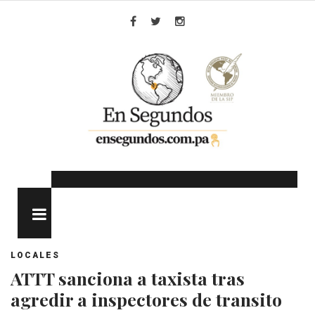
Skip
to
Facebook
Twitter
Instagram
content
MENU
LOCALES
ATTT sanciona a taxista tras
agredir a inspectores de transito