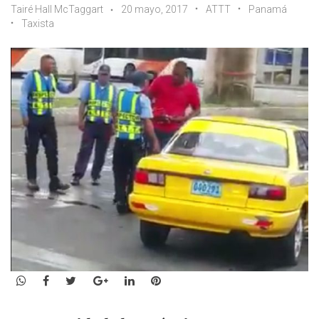
Tairé Hall McTaggart
20 mayo, 2017
ATTT
Panamá
Taxista
WhatsApp
Facebook
Twitter
Google+
LinkedIn
Pinterest