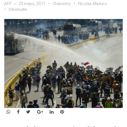
AFP
20 mayo, 2017
Chavismo
Nicolás Maduro
Venezuela
WhatsApp
Facebook
Twitter
Google+
LinkedIn
Pinterest