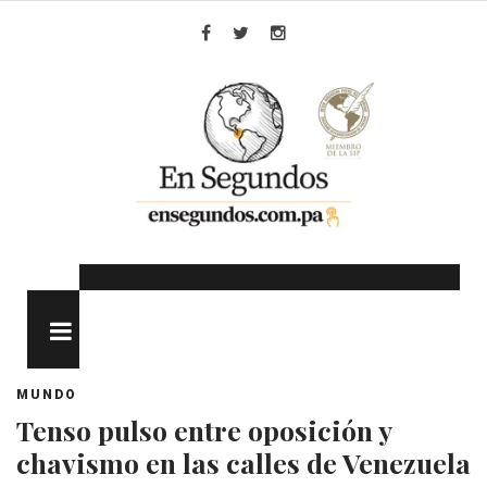
Skip
to
Facebook
Twitter
Instagram
content
MENU
MUNDO
Tenso pulso entre oposición y
chavismo en las calles de Venezuela