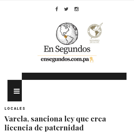
Skip
to
Facebook
Twitter
Instagram
content
MENU
LOCALES
Varela, sanciona ley que crea
licencia de paternidad