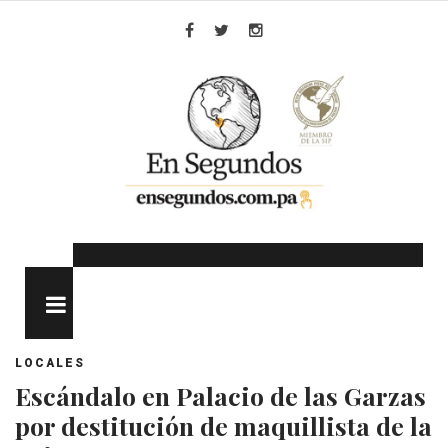
Skip
to
Facebook
Twitter
Instagram
content
MENU
LOCALES
Escándalo en Palacio de las Garzas
por destitución de maquillista de la