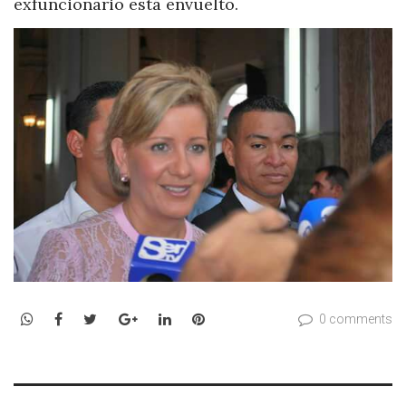
exfuncionario está envuelto.
WhatsApp
Facebook
Twitter
Google+
LinkedIn
Pinterest
0 comments