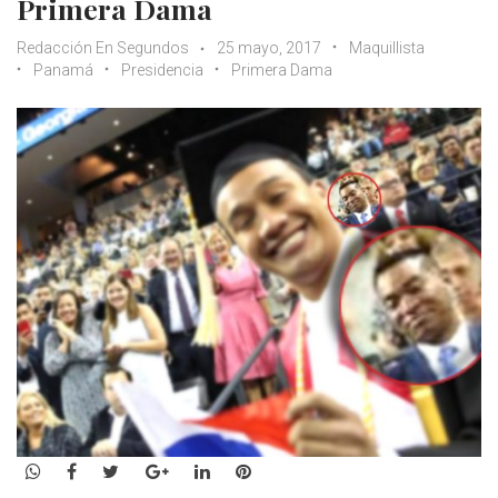
Primera Dama
Redacción En Segundos
25 mayo, 2017
Maquillista
Panamá
Presidencia
Primera Dama
WhatsApp
Facebook
Twitter
Google+
LinkedIn
Pinterest